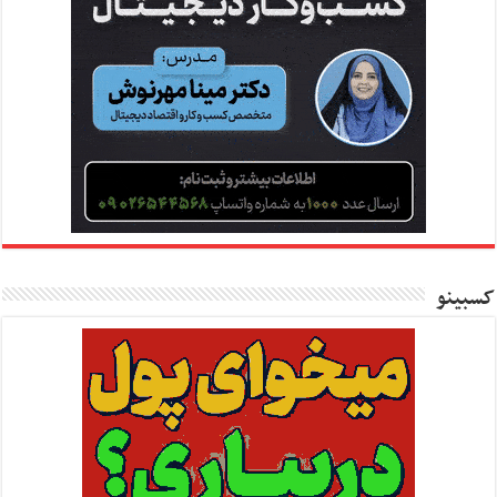
کسبینو