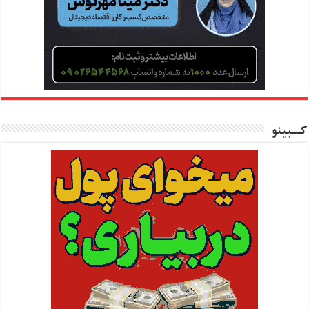
کسبینو