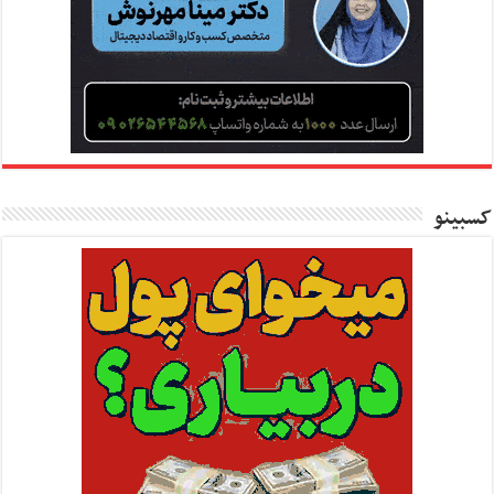
کسبینو