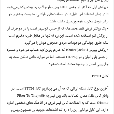
زیر روکش اول و دوم گذاشته می‌شود.
• روکش اول که اکثرا از جنس LDPE روی نوار جاذب رطوبت روکش می‌شود
تا در زمان استفاده این کابل‌ها در مسافت‌های طولانی، مقاومت بیشتری در
برابر عومل مخرب همچون سیل داشته باشد.
• یک روکش زرهی (Armoring) که از جنس کوپلیمر است یا در دو طرف آن
از روکش قلع استفاده شده است. این زره نه تنها در مقابل ضربه مقاوم است،
بلکه جلوی جوندگی موجودات موذی همچون موش را می‌گیرد.
• روکش بیرونی (Outer Jacket) که خارجی‌ترین لایه حساب می‌شود و معمولا
از جنس پلی اتیلن و نوع HDPE هستند. اما در موارد خاص ممکن است به
جای پلی اتیلن از ترموپلاست‌ها استفاده شود.
کابل FTTH
آخرین نوع کابل شبکه ایرانی که به آن می پردازیم
کابل FTTH
است. در
واقع کابل ftth همان اتصالات باند پهن فیبر به خانه (Fiber To The
Home) است که به اتصالات کابل فیبر نوری در اقامتگاه‌های شخصی اشاره
دارد. این کابل توانایی این را دارد که اطلاعات دیجیتالی همچون ویس و