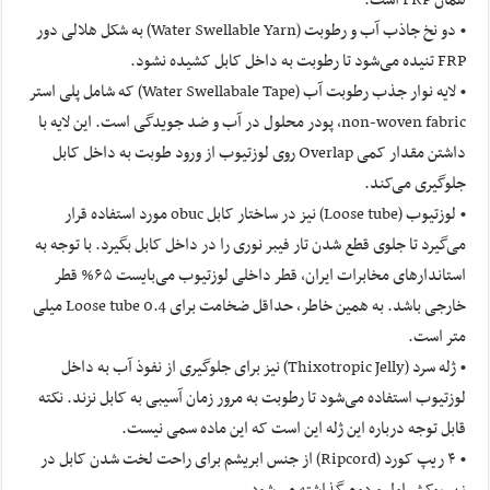
همان FRP است.
• دو نخ جاذب آب و رطوبت (Water Swellable Yarn) به شکل هلالی دور
FRP تنیده می‌شود تا رطوبت به داخل کابل کشیده نشود.
• لایه نوار جذب رطوبت آب (Water Swellabale Tape) که شامل پلی استر
non-woven fabric، پودر محلول در آب و ضد جویدگی است. این لایه با
داشتن مقدار کمی Overlap روی لوزتیوب از ورود طوبت به داخل کابل
جلوگیری می‌کند.
• لوزتیوب (Loose tube) نیز در ساختار کابل obuc مورد استفاده قرار
می‌گیرد تا جلوی قطع شدن تار فیبر نوری را در داخل کابل بگیرد. با توجه به
استاندارهای مخابرات ایران، قطر داخلی لوزتیوب می‌بایست ۶۵% قطر
خارجی باشد. به همین خاطر، حداقل ضخامت برای Loose tube 0.4 میلی
متر است.
• ژله سرد (Thixotropic Jelly) نیز برای جلوگیری از نفوذ آب به داخل
لوزتیوب استفاده می‌شود تا رطوبت به مرور زمان آسیبی به کابل نزند. نکته
قابل توجه درباره این ژله این است که این ماده سمی نیست.
• ۴ ریپ کورد (Ripcord) از جنس ابریشم برای راحت لخت شدن کابل در