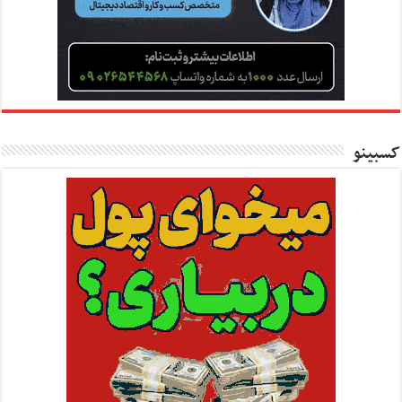
کسبینو