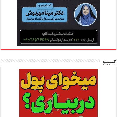
کسبینو