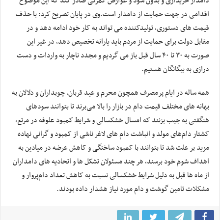
دامدار خریداری و بدون سود و عوارض گمرکی صادر کند که این موضوع
اقدامی در جهت حمایت از دامدار است.وی در پایان تصریح کرد: با حذف
قیمت های دستوری، تولیدکننده می تواند به کار خود ادامه دهد و در
مقابل دولت برای حمایت از مردم باید یارانه تخصیص دهد، در غیر این
صورت به ۳۰ تا ۴۰ سال قبل باز می گردیم و مجدد ناچار به واردات و دست
درازی به بیگانگان هستیم.
همه ساله در ایام‌ پرمصرف همچون محرم و عید قربان، چوبداران و دلالان به
بهانه های مختلف قیمت دام در بازار را بالا می‌برند تا بتوانند سودهای
هنگفتی به جیب بزنند که امسال خشکسالی و شرایط کمبود علوفه در مرتع،
کشتار دام‌های مولد و انباشت دام های لاغر ناشی از کمبود و گرانی نهاده
مزید بر علت شد تا بتوانند با کمبود ساختگی و کاهش عرضه در میادین به
اهداف شوم خود برسند، هر چند مسئولان تشکل ها و اتحادیه های دامداران
از ماه ها قبل به دلیل شرایط خشکسالی نسبت به کاهش تعداد دام‌پروار و
مشکلات تامین گوشت و دام مورد نیاز هشدار داده بودند.