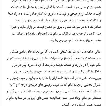
مدیر عامل اتحادیه دامداران با بیان اینکه کشتار دام های مولد و شیری
همچنان در حال انجام است، گفت: واگذاری امور به تشکل ها در دولت
آینده، حذف ارز ترجیحی و قیمت دستوری در کنار صادرات دام مازاد تنها
راهکار نجات صنعت دامپروری از بحران فعلی است.وی درباره اینکه
صادرات دام در شرایط فعلی تاثیری در تشنج قیمت در بازار دارد یا خیر؟
بیان کرد: با توجه به مازاد انباشت دام در واحدهای دامداری، صادرات
منجر به رونق صنعت دامپروری می شود.
عالی ادامه داد: در شرایط کنونی کمبود و گرانی نهاده های دامی مشکل
ساز است، درحالیکه با آزادسازی صادرات، دامدار می‌تواند با قیمت بالاتری
دام خود را در بازارهای هدف عرضه و در مقابل نهاده مورد نیاز در بازار
داخل را تامین کند، در غیر اینصورت صنعت دامپروری با بحران جدی
روبروست.مدیر عامل اتحادیه دامداران با اشاره به جایگزینی سیب زمینی به
عنوان بخشی از نهاده دام گفت: سیب زمینی های تولیدی درجه ۲ و ۳ به
عنوان علوفه در جیره غذایی دام پروار و شیری مورد استفاده قرار می گیرد و
مشکلی در دام ایجاد نمی کند، کمااینکه کشورهای اروپایی در تغذیه دام از
سیب زمینی استفاده می کنند.