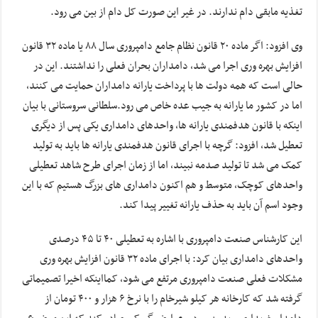
تغذیه مابقی دام ندارند. در غیر این صورت کل دام از بین می رود.
وی افزود: اگر ماده ۲۰ قانون نظام جامع دامپروری سال ۸۸ یا ماده ۳۲ قانون
افزایش بهره وری اجرا می شد، دامداران بحران فعلی را نداشتند. این در
حالی است که همه دولت ها با پرداخت یارانه دامداران حمایت می کنند،
اما در کشور ما یارانه به جیب عده خاص می رود.سلطانی سروستانی با بیان
اینکه با قانون هدفمندی یارانه ها، واحدهای دامداری یکی پس از دیگری
تعطیل شد، افزود: گرچه با اجرای قانون هدفمندی یارانه ها باید به تولید
کمک می شد تا تولید صدمه نبیند، اما از زمان اجرای طرح شاهد تعطیلی
واحدهای کوچک، متوسط و هم اکنون دامداری های بزرگ هستیم که با این
وجود اسم آن باید به حذف یارانه تغییر پیدا کند.
این کارشناس صنعت دامپروری با اشاره به تعطیلی ۴۰ تا ۴۵ درصدی
واحدهای دامداری بیان کرد: با اجرای ماده ۳۲ قانون افزایش بهره وری
مشکلات فعلی صنعت دامپروری مرتفع می شود، کمااینکه اخیرا تصمیماتی
گرفته شد که کارخانه هر کیلو شیرخام را با نرخ ۶ هزار و ۴۰۰ تومان از