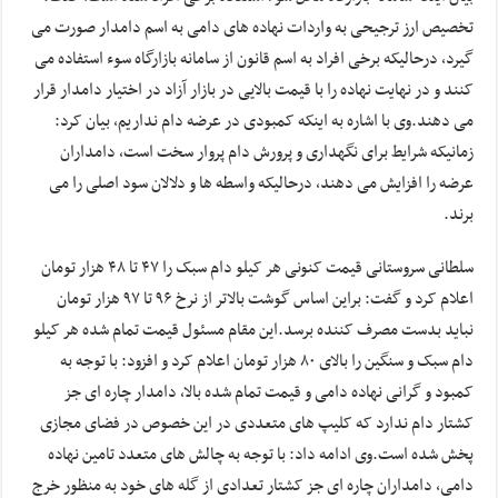
تخصیص ارز ترجیحی به واردات نهاده های دامی به اسم دامدار صورت می
گیرد، درحالیکه برخی افراد به اسم قانون از سامانه بازارگاه سوء استفاده می
کنند و در نهایت نهاده را با قیمت بالایی در بازار آزاد در اختیار دامدار قرار
می دهند.وی با اشاره به اینکه کمبودی در عرضه دام نداریم، بیان کرد:
زمانیکه شرایط برای نگهداری و پرورش دام پروار سخت است، دامداران
عرضه را افزایش می دهند، درحالیکه واسطه ها و دلالان سود اصلی را می
برند.
سلطانی سروستانی قیمت کنونی هر کیلو دام سبک را ۴۷ تا ۴۸ هزار تومان
اعلام کرد و گفت: براین اساس گوشت بالاتر از نرخ ۹۶ تا ۹۷ هزار تومان
نباید بدست مصرف کننده برسد.این مقام مسئول قیمت تمام شده هر کیلو
دام سبک و سنگین را بالای ۸۰ هزار تومان اعلام کرد و افزود: با توجه به
کمبود و گرانی نهاده دامی و قیمت تمام شده بالا، دامدار چاره ای جز
کشتار دام ندارد که کلیپ های متعددی در این خصوص در فضای مجازی
پخش شده است.وی ادامه داد: با توجه به چالش های متعدد تامین نهاده
دامی، دامداران چاره ای جز کشتار تعدادی از گله های خود به منظور خرج