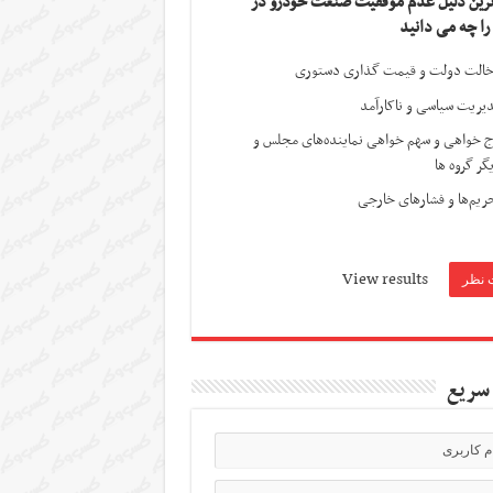
ترین دلیل عدم موفقیت صنعت خودرو در
 را چه می دانید
الت دولت و قیمت گذاری دستوری
یریت سیاسی و ناکارآمد
ج خواهی و سهم خواهی نماینده‌های مجلس و
گر گروه ها
ریم‌ها و فشارهای خارجی
View results
سریع