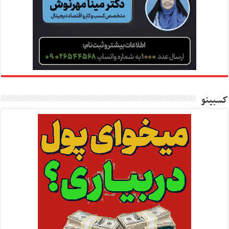
کسبینو