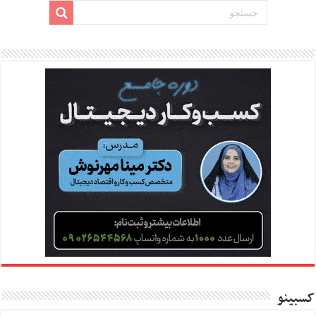
کسبینو