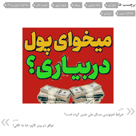
برچسب ها
بازار ارز
بانک مرکزی
برجام
جهش ارزی
قیمت دلار
مذاکرات ایران و ۱+۴
مذاکرات وین
نرخ ارز
قبلی
شرایط نام‌نویسی مسکن ملی تغییر کرده است؟
بعدی
توافق در وین ؛لازم، اما نه کافی!