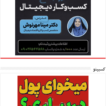
کسبینو