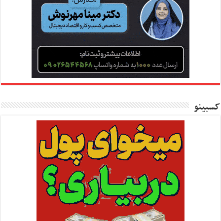
کسبینو