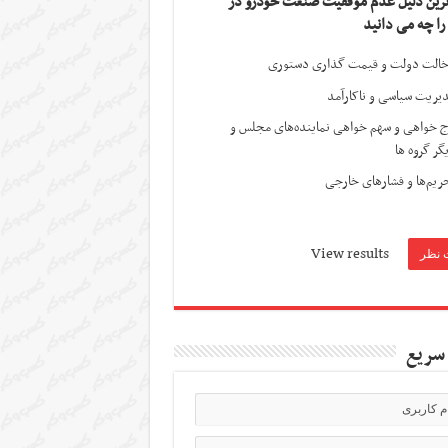
ترین دلیل عدم موفقیت صنعت خودرو در
 را چه می دانید
الت دولت و قیمت گذاری دستوری
یریت سیاسی و ناکارآمد
ج خواهی و سهم خواهی نماینده‌های مجلس و
گر گروه ها
ریم‌ها و فشارهای خارجی
View results
سریع