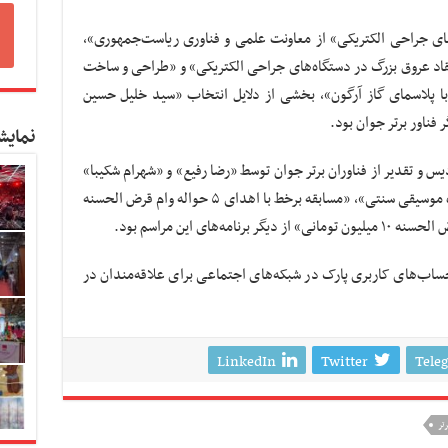
ی جراحی الکتریکی» از معاونت علمی و فناوری ریاست‌جمهوری»،
عقاد عروق بزرگ در دستگاه‌های جراحی الکتریکی» و «طراحی و ساخت
 با پلاسمای گاز آرگون»، بخشی از دلایل انتخاب «سید خلیل حسین
فناور برتر جوان بود.
نمایش
یس و تقدیر از فناوران برتر جوان توسط «رضا رفیع» و «شهرام شکیبا»
دو مجری طنزپرداز ایرانی اجرا شد. «اجرای زنده موسیقی سنتی»، «مسابقه برخط با اهدای ۵ حواله وام قرض الحسنه
اب‌های کاربری پارک در شبکه‌های اجتماعی برای علاقه‌مندان در
LinkedIn
Twitter
Tele
رتر