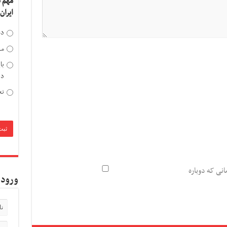
مهم 
ایران
دخ
مد
با
دی
تح
انی که دوباره
ورود 