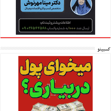
کسبینو