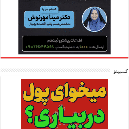
کسبینو