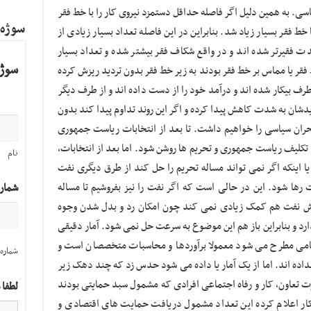
سی. به همین دلیل اگر فاصله حداقل دستمزد نیروی کار را با خط فقر
سوژه
قم تا خط فقر بسیار زیاد شد. بنابراین در این فاصله تعداد بسیار زیادی از
دت فقیرتر شده اند و در واقع شکاف فقر بیشتر شده و تعداد بسیار
سوژه
فقر یا مماس بر خط فقر بودند به زیر خط فقر بدون تردید ریزش کرده
 طرف بیکار شده اند و درآمد خود را از دست داده اند و از طرف دیگر
دشان به شدت کاهش پیدا کرده و اگر این روند تداوم پیدا کند بدون
حران سیاسی را خواهیم داشت. تا بعد از انتخابات ریاست جمهوری
لیف ریاست جمهوری و تحریم ها روشن شود. اما بعد از انتخابات،
نام
 اینکه اگر نمی تواند مساله تحریم را حل کند از طرق دیگری نفت
 رها شود. این در حالی است که اگر نفت را نیز بفروشیم تا مساله
شمار
روش نفت هم کمک زیادی نمی کند چون امکان رد و بدل شدن وجوه
رد و بنابراین باز هم این موضوع به سرعت حل نمی شود. آمار دقیقی
رقامی مطرح می شود معمولا برآوردها و محاسبات متخصصان است و
شماره 
داده اند. اما از یک آمار یا داده می شود حدس زد که چند دهک زیر
ت تعاون، کار و رفاه اجتماعی افرادی که مشمول سبد حمایتی بودند
لطفا 
ارت کار اعلام کرده این تعداد مشمول دریافت حمایت های اقتصادی و