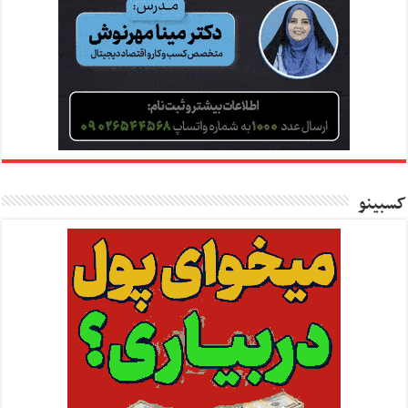
کسبینو