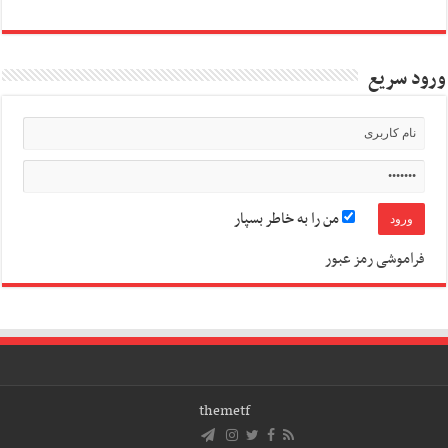
ورود سریع
من را به خاطر بسپار
فراموشی رمز عبور
themetf