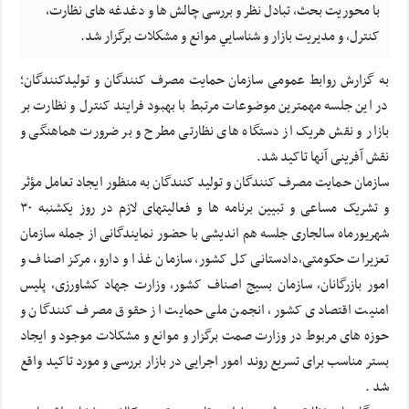
با محوریت بحث، تبادل نظر و بررسی چالش ها و دغدغه های نظارت،
کنترل، و مدیریت بازار و ﺷﻨﺎﺳﺎﻳﻲ ﻣﻮاﻧﻊ و ﻣﺸﻜﻼت برگزار شد.
به گزارش روابط عمومی سازمان حمایت مصرف کنندگان و تولیدکنندگان؛
در این جلسه مهمترین موضوعات مرتبط با بهبود فرایند کنترل و نظارت بر
بازار و نقش هریک از دستگاه های نظارتی مطرح و بر ضرورت هماهنگی و
نقش آفرینی آنها تاکید شد.
سازمان حمایت مصرف کنندگان و تولید کنندگان به منظور ایجاد تعامل مؤثر
و تشریک مساعی و تبیین برنامه ها و فعالیتهای لازم در روز یکشنبه ۳۰
شهریورماه سالجاری جلسه هم اندیشی با حضور نمایندگانی از جمله سازمان
تعزیرات حکومتی،دادستانی کل کشور، سازمان غذا و دارو، مرکز اصناف و
امور بازرگانان، سازمان بسیج اصناف کشور، وزارت جهاد کشاورزی، پلیس
امنیت اقتصادی کشور، انجمن ملی حمایت از حقوق مصرف کنندگان و
حوزه های مربوط در وزارت صمت برگزار و موانع و مشکلات موجود و ایجاد
بستر مناسب برای تسریع روند امور اجرایی در بازار بررسی و مورد تاکید واقع
شد .