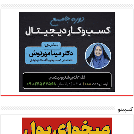
کسبینو