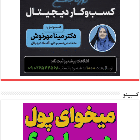
کسبینو