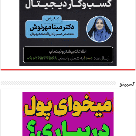
کسبینو