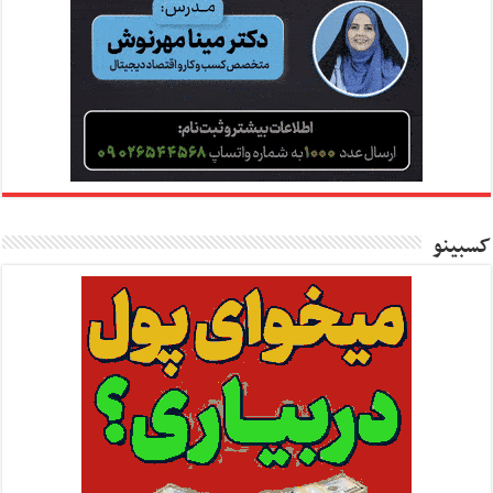
کسبینو