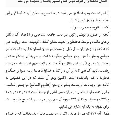
انسان داشته و از طرف دیگر کنه و ضمیر جامعه را منهدم می کند.
از این قسمت به بعد تلاش می شود در حد وسع و امکان، ابعاد گوناگون این
آفت دوعالم سوز تبیین گردد.
نخست تاریخچه حرمت ربا:
آنچه از متون و نوشتار کهن در باب جامعه شناختی و اقتصاد گذشتگان
برجای مانده و توسط محققان و اندیشمندان کشف گردیده است، روایت می
کند که ربا از هزاران سال قبل از میلاد در میان انسان ها بوده است و در
جوامع بسیار مذموم و در جوامع دیگر به شدت مردم به آن مبتلا و مفتخر
بودند ،که شرح آن در این مقال نمیگنجد لکن آنچه مهم است علت حرمت
رباست، تنها گناهی که از آن در کلام خداوند متعال به عنوان جنگ و
محاربه با خدا یاد شده است. اکنون بهتر آن است که در این خصوص به
کلام حق و بیانات ارزشمند پیشوایان دین (علیهم السلام) مراجعتی نماییم،
جایی که خداوند متعال در قرآن ضمن آیاتی از جمله آیات ۲۷۵ و ۲۷۶ و ۲۷۸
و ۲۷۹ سوره بقره و ۱۳۰ و ۱۳۲ سوره آل عمران بر حرمت ربا تصریح فرموده که
برای نمونه به یک آیه اشاره می نمایم.
همان آیه ۲۷۹ که می فرماید : اگر از ربا دست برندارید، بدانید که با خدا و