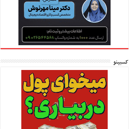
کسبینو