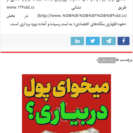
طریق نشانی www.۱۲۴old.ir
(http://www.%DB%B۱%DB%B۲%DB%B۴old.ir) در بخش
“خوداظهاری بنگاه‌های اقتصادی” به ثبت رسیده و آماده بهره برداری است.
برچسب ها
لوازم خانگی