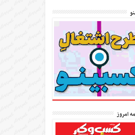
و
مه امروز