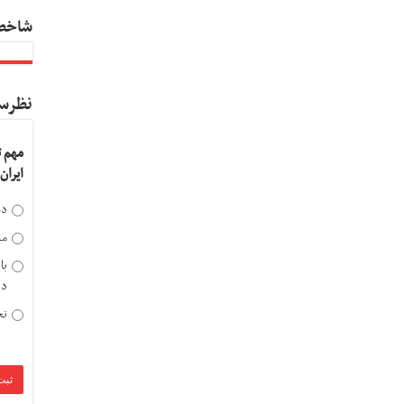
شاخص
نظرس
مهم 
ایران
دخ
مد
با
دی
تح