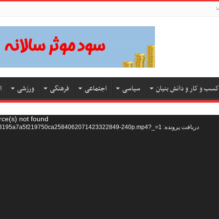
ا
کسب و کار و دانش بنیان
سیاسی
اجتماعی
فرهنگی
ورزشی
ا
rce(s) not found
دریافت پرونده: https://hw6.cdn.asset.aparat.com/aparat-video/a1b73195a7a5f219750ca2584062071423322849-240p.mp4?_=1