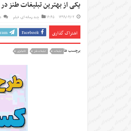
یکی از بهترین تبلیغات طنز در 
۱۳۹۹/۰۴/۰۲
۱۶:۴۵
چند رسانه ای
,
فیلم
د
gram
Facebook
اشتراک گذاری
برچسب ها
تبلیغات
تبلیغات طنز
تکنولوژی