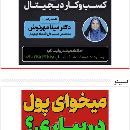
کسبینو