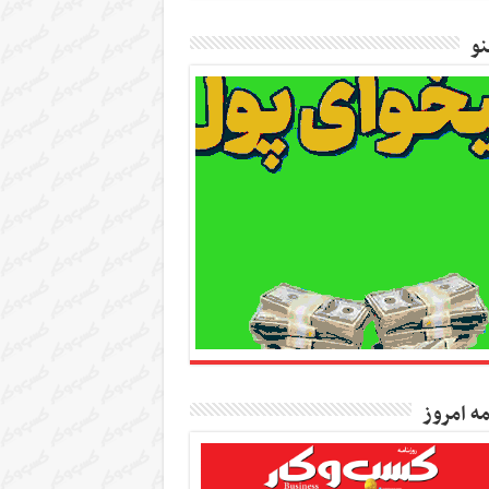
و
مه امروز