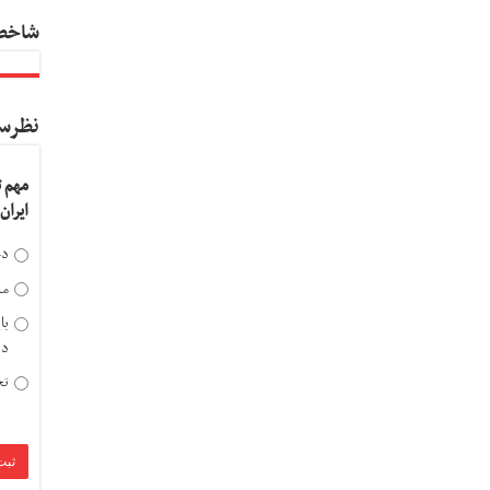
شاخص
نظرس
مهم 
ایران
دخ
مد
با
دی
تح