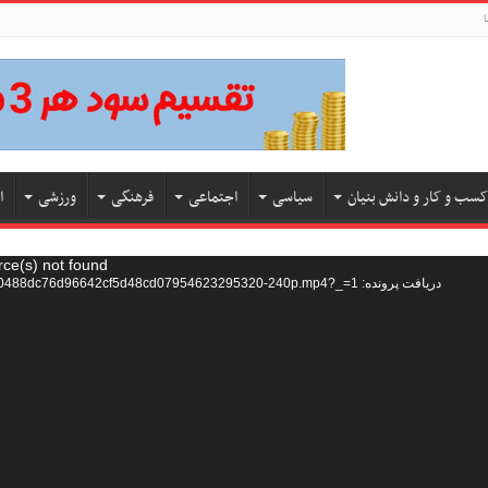
ا
کسب و کار و دانش بنیان
سیاسی
اجتماعی
فرهنگی
ورزشی
ا
rce(s) not found
دریافت پرونده: https://hw5.cdn.asset.aparat.com/aparat-video/e1ea0488dc76d96642cf5d48cd07954623295320-240p.mp4?_=1