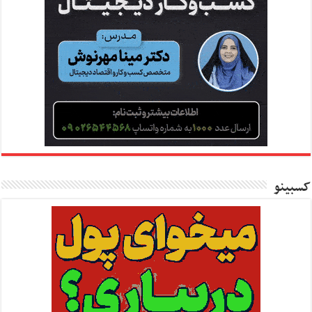
کسبینو