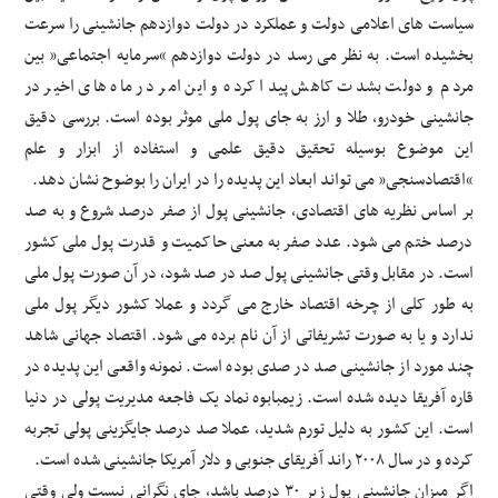
سیاست های اعلامی دولت و عملکرد در دولت دوازدهم جانشینی را سرعت
بخشیده است. به نظر می رسد در دولت دوازدهم “سرمایه اجتماعی” بین
مردم و دولت بشدت کاهش پیدا کرده و این امر در ماه های اخیر در
جانشینی خودرو، طلا و ارز به جای پول ملی موثر بوده است. بررسی دقیق
این موضوع بوسیله تحقیق دقیق علمی و استفاده از ابزار و علم
“اقتصادسنجی” می تواند ابعاد این پدیده را در ایران را بوضوح نشان دهد.
بر اساس نظریه های اقتصادی، جانشینی پول از صفر درصد شروع و به صد
درصد ختم می شود. عدد صفر به معنی حاکمیت و قدرت پول ملی کشور
است. در مقابل وقتی جانشینی پول صد در صد شود، در آن صورت پول ملی
به طور کلی از چرخه اقتصاد خارج می گردد و عملا کشور دیگر پول ملی
ندارد و یا به صورت تشریفاتی از آن نام برده می شود. اقتصاد جهانی شاهد
چند مورد از جانشینی صد در صدی بوده است. نمونه واقعی این پدیده در
قاره آفریقا دیده شده است. زیمبابوه نماد یک فاجعه مدیریت پولی در دنیا
است. این کشور به دلیل تورم شدید، عملا صد درصد جایگزینی پولی تجربه
کرده و در سال ۲۰۰۸ راند آفریقای جنوبی و دلار آمریکا جانشینی شده است.
اگر میزان جانشینی پول زیر ۳۰ درصد باشد، جای نگرانی نیست ولی وقتی