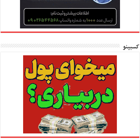
کسبینو