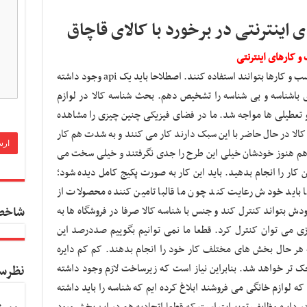
 اینترنتی در برخورد با کالای قاچاق
 کارهای اینترنتی
باید یک سری زیرساخت آماده شود برای اینکه کسب و کارها بتوانند استفاده کنند. اصطلاحا باید یک api وجود داشته
ی باشناسه و بی شناسه را تشخیص دهم. بحث شناسه کالا در لوازم
و تعطیلی ها مواجه شد. ما در فضای فیزیکی چنین چیزی را مشاهده
کالا در حال حاضر با این سبک دارند کار می کنند و به شدت هم کار
هم هنوز خودشان خیلی این طرح را جدی نگرفتند و خیلی سخت می
کار را انجام بدهید. باید این کار به صورت پکیج کامل دیده شود؛
 باید خودش رعایت کند چون ما قالبا تامین کننده محصولات از
ودش بتواند کنترل کند و جنس با شناسه کالا صرفا در فروشگاه ها به
شاخص
ی می توان کنترل کرد. قطعا ما نمی توانیم بگوییم صددرصد این
ه هر حال بخش های مختلف کار خود را انجام بدهند. کم کم دایره
تر خواهد شد. بنابراین نیاز است که زیرساخت لازم وجود داشته
نظرس
 که لوازم خانگی می فروشند ابلاغ کرده ایم که شناسه را باید داشته
 در دایره وظایف تعزیرات است که قطعا اتحادیه هم در این بخش ورود