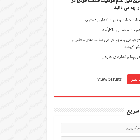
ترین دلیل عدم موفقیت صنعت خودرو در
 را چه می دانید
الت دولت و قیمت گذاری دستوری
یریت سیاسی و ناکارآمد
ج خواهی و سهم خواهی نماینده‌های مجلس و
گر گروه ها
ریم‌ها و فشارهای خارجی
View results
سریع