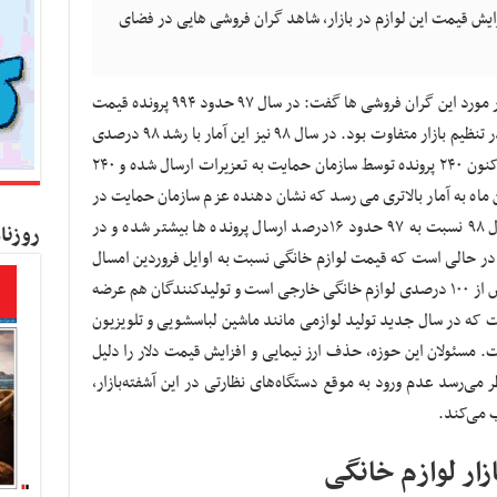
زایش قیمت این لوازم در بازار، شاهد گران فروشی هایی در فضای
به گزارش کسب و کار نیوز، عباس تابش امروز در مورد این گران فروشی ها گفت: در سال ٩٧ حدود ٩٩۴ پرونده قیمت
را بررسی کردیم که با قیمت های تصویب شده در تنظیم بازار متفاوت بود. در سال ٩٨ نیز این آمار با رشد ٩٨ درصدی
به هزار و ٩۶۴ پرونده رسید. وی گفت: امسال تاکنون ۲۴۰ پرونده توسط سازمان حمایت به تعزیرات ارسال شده و ۲۴۰
ن ماه به آمار بالاتری می رسد که نشان دهنده عزم سازمان حمایت در
برخورد با گران فروشان است. وی گفت: در سال ٩٨ نسبت به ٩٧ حدود ١۶درصد ارسال پرونده ها بیشتر شده و در
روزنا
ته ایم. این در حالی است که قیمت لوازم خانگی نسبت به اوایل فروردین امسال
شاهد افزایش ۳۰ تا ۶۰ درصدی تولید داخل و بیش از ۱۰۰ درصدی لوازم خانگی خارجی است و تولیدکنندگان هم عرضه
ست که در سال جدید تولید لوازمی مانند ماشین لباسشویی و تلویزیون
 مسئولان این حوزه، حذف ارز نیمایی و افزایش قیمت دلار را دلیل
 می‌رسد عدم ورود به موقع دستگاه‌های نظارتی در این آشفته‌بازار،
ب می‌کند.
ار لوازم خانگی