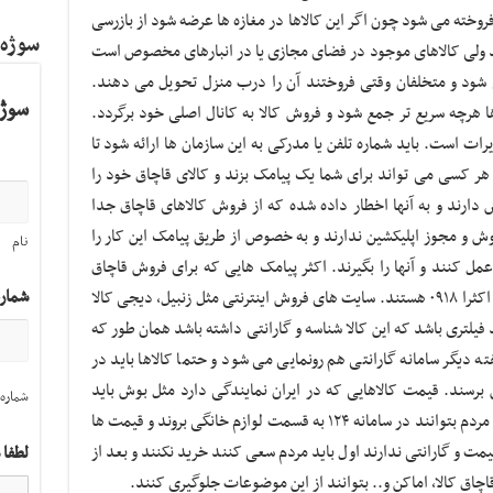
وخته می شود چون اگر این کالاها در مغازه ها عرضه شود از بازرسی
سوژه
ند ولی کالاهای موجود در فضای مجازی یا در انبارهای مخصوص است
 شود و متخلفان وقتی فروختند آن را درب منزل تحویل می دهند.
سوژه
لاها هرچه سریع تر جمع شود و فروش کالا به کانال اصلی خود برگردد.
یرات است. باید شماره تلفن یا مدرکی به این سازمان ها ارائه شود تا
ه هر کسی می تواند برای شما یک پیامک بزند و کالای قاچاق خود را
دارند و به آنها اخطار داده شده که از فروش کالاهای قاچاق جدا
وش و مجوز اپلیکشین ندارند و به خصوص از طریق پیامک این کار را
نام
 کنند و آنها را بگیرند. اکثر پیامک هایی که برای فروش قاچاق
شمار
اعلام می شود دارای یک شماره همراه است که اکثرا ۰۹۱۸ هستند. سایت های فروش اینترنتی مثل زنبیل، دیجی کالا
 فیلتری باشد که این کالا شناسه و گارانتی داشته باشد همان طور که
ه دیگر سامانه گارانتی هم رونمایی می شود و حتما کالاها باید در
 برسند. قیمت کالاهایی که در ایران نمایندگی دارد مثل بوش باید
شماره 
ظرف ۱۰ روز آینده در سامانه ۱۲۴ ثبت شود یعنی مردم بتوانند در سامانه ۱۲۴ به قسمت لوازم خانگی بروند و قیمت ها
قیمت و گارانتی ندارند اول باید مردم سعی کنند خرید نکنند و بعد از
لطفا 
قاچاق کالا، اماکن و.. بتوانند از این موضوعات جلوگیری کنند.