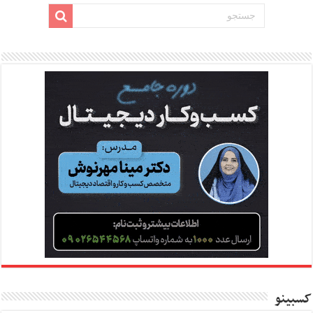
کسبینو