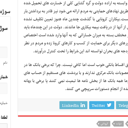
ابسته به اراده دولت و گره گشایی کلی از خسارت های تحمیل شده
سوژه
یق نهادهای حمایتی به مردم ارائه می شود نیز قادر به برداشتن بار
ست.بیکاران کرونایی با گذشت چندین ماه هنوز تعیین تکلیف نشده
از آنها از دریافت بیمه بیکاری جا ماندند. دولت در این چندماه باید
سوژه
 مختلف بسته به میزان خساراتی که به آنها وارد شده است اختصاص
های دیگر برای حمایت از کسب و کارهای کرونا زده و مردم در نطر
ه های بحران توانسته اند این شرایط را تحت کنترل درآورند.
نام
یق اقساط بانکی خوب است اما کافی نیست. چرا که برخی بانک ها در
 مصوبات بانک مرکزی ندارند و با بردشت های مستقیم از حساب های
شمار
ا همه بانک ها از بخش نامه ها تبعیت نمی کنند یا برخی با بهانه
شده از انجام دستورات سرپیچی می کنند.
شماره 
LinkedIn
Twitter
Tele
لطفا 
دولت
کرونایی