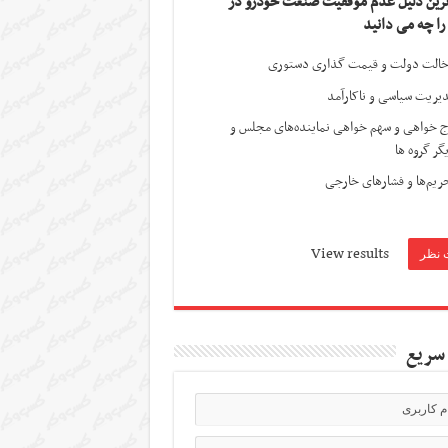
ترین دلیل عدم موفقیت صنعت خودرو در
 را چه می دانید
الت دولت و قیمت گذاری دستوری
یریت سیاسی و ناکارآمد
ج خواهی و سهم خواهی نماینده‌های مجلس و
گر گروه ها
ریم‌ها و فشارهای خارجی
View results
سریع