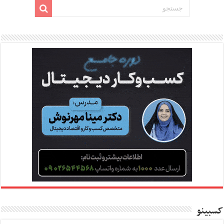
کسبینو