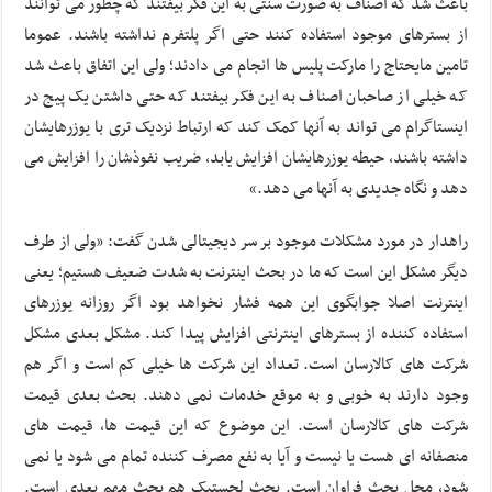
باعث شد که اصناف به صورت سنتی به این فکر بیفتند که چطور می توانند
از بسترهای موجود استفاده کنند حتی اگر پلتفرم نداشته باشند. عموما
تامین مایحتاج را مارکت پلیس ها انجام می دادند؛ ولی این اتفاق باعث شد
که خیلی از صاحبان اصناف به این فکر بیفتند که حتی داشتن یک پیج در
اینستاگرام می تواند به آنها کمک کند که ارتباط نزدیک تری با یوزرهایشان
داشته باشند، حیطه یوزرهایشان افزایش یابد، ضریب نفوذشان را افزایش می
دهد و نگاه جدیدی به آنها می دهد.»
راهدار در مورد مشکلات موجود بر سر دیجیتالی شدن گفت: «ولی از طرف
دیگر مشکل این است که ما در بحث اینترنت به شدت ضعیف هستیم؛ یعنی
اینترنت اصلا جوابگوی این همه فشار نخواهد بود اگر روزانه یوزرهای
استفاده کننده از بسترهای اینترنتی افزایش پیدا کند. مشکل بعدی مشکل
شرکت های کالارسان است. تعداد این شرکت ها خیلی کم است و اگر هم
وجود دارند به خوبی و به موقع خدمات نمی دهند. بحث بعدی قیمت
شرکت های کالارسان است. این موضوع که این قیمت ها، قیمت های
منصفانه ای هست یا نیست و آیا به نفع مصرف کننده تمام می شود یا نمی
شود، محل بحث فراوان است. بحث لجستیک هم بحث مهم بعدی است.