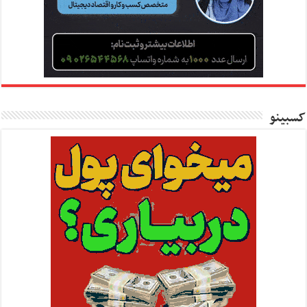
کسبینو