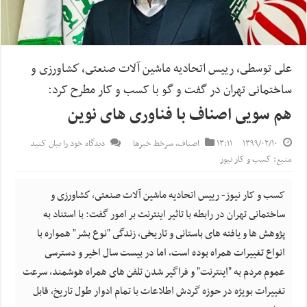
على توسطى، رييس اتحاديه ماشين آلات صنعتى، كشاورزى و
ساختمانى تهران در گفت و گو با کسب و کار مطرح کرد:
هم سویى اصناف با فناورى هاى نوین
۱۳۹۹/۰۲/۱۰
۱۳:۱۱
اصناف
,
سرخط خبرها
دیدگاه خود را بیان کنید
منبع: کسب و کار نیوز
کسب و کار نیوز- رييس اتحاديه ماشين آلات صنعتى، كشاورزى و
ساختمانى تهران در رابطه با تاثیر اینترنت بر امور گفت: با استناد به
پژوهش ها و يافته هاى باستانى و تاريخى، زندگى "نوع بشر" همواره با
انواع تغييرات همراه بوده است، اما در بيست سال اخير و دسترسى
عموم مردم به "اينترنت" و فراگير شدن تلفن هاى همراه هوشمند، سرعت
تغييرات بويژه در حوزه گردش اطلاعات با تمام ادوار طول تاريخ، قابل