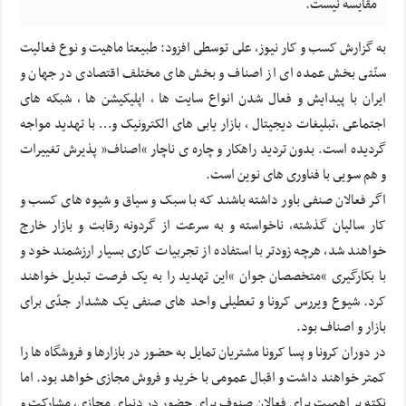
مقايسه نيست.
به گزارش کسب و کار نیوز، على توسطى افزود: طبیعتا ماهیت و نوع فعالیت
سنّتى بخش عمده اى از اصناف و بخش هاى مختلف اقتصادى در جهان و
ایران با پیدایش و فعال شدن انواع سایت ها ، اپلیکیشن ها ، شبکه هاى
اجتماعى ،تبلیغات دیجیتال ، بازار یابى هاى الکترونیک و… با تهدید مواجه
گردیده است. بدون تردید راهکار و چاره ى ناچار “اصناف” پذیرش تغییرات
و هم سویى با فناورى هاى نوین است.
اگر فعالان صنفى باور داشته باشند که با سبک و سیاق و شیوه هاى کسب و
کار سالیان گذشته، ناخواسته و به سرعت از گردونه رقابت و بازار خارج
خواهند شد، هرچه زودتر با استفاده از تجربیات کارى بسیار ارزشمند خود و
با بکارگیرى “متخصصان جوان “این تهدید را به یک فرصت تبدیل خواهند
کرد. شیوع ویررس کرونا و تعطیلى واحد هاى صنفى یک هشدار جدّى براى
بازار و اصناف بود.
در دوران کرونا و پسا کرونا مشتریان تمایل به حضور در بازارها و فروشگاه ها را
کمتر خواهند داشت و اقبال عمومى با خرید و فروش مجازى خواهد بود. اما
نکته پر اهمیت براى فعالان صنوف براى حضور در دنیاى مجازى، مشارکت و