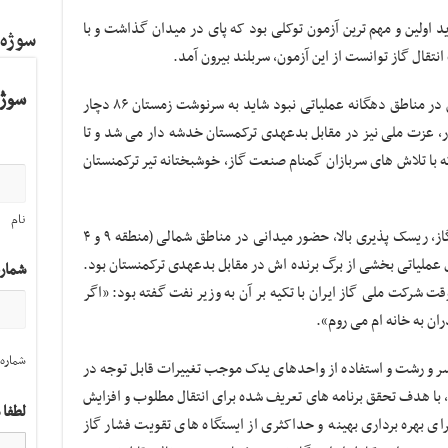
تان شاید اولین و مهم ترین آزمون توکلی بود که پای در میدان گذاشت و با
سوژه
قال گاز توانست از این آزمون، سربلند بیرون آمد.
سوژه
آزمونی که اگر تلاش های جانانه او و همکارانش در مناطق دهگانه عملیاتی نبود شاید به سرنوشت زمستان ۸۶ دچار
، عزت ملی نیز در مقابل بدعهدی ترکمستان خدشه دار می شد و تا
ه با تلاش های سربازان گمنام صنعت گاز، خوشبختانه تیر ترکمنستان
نام
اشراف توکلی به جزئیات وضعیت شبکه انتقال گاز، ریسک پذیری بالا، حضور میدانی در مناطق شمالی (منطقه ۹ و ۴
ق عملیاتی بخشی از برگ برنده اش در مقابل بدعهدی ترکمنستان بود.
شمار
 شرکت ملی گاز ایران با تکیه بر آن به وزیر نفت گفته بود: «اگر
ان به خانه ام می روم».
شماره 
مسر و رشت و استفاده از واحدهای یدک موجب تغییرات قابل توجه در
، با هدف تحقق برنامه های تعریف شده برای انتقال مطلوب و افزایش
لطفا 
ای بهره برداری بهینه و حداکثری از ایستگاه های تقویت فشار گاز