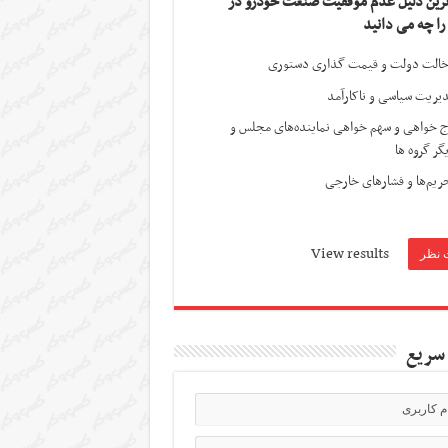
ترین دلیل عدم موفقیت صنعت خودرو در
 را چه می دانید
الت دولت و قیمت گذاری دستوری
یریت سیاسی و ناکارآمد
ج خواهی و سهم خواهی نماینده‌های مجلس و
گر گروه ها
ریم‌ها و فشارهای خارجی
View results
سریع