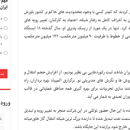
مهم 
ایران
ق کردند که کمتر کسی با وجود محدودیت های حاکم بر کشور باورش
دخ
ه اشراف کامل به رفتار شبکه، اعتماد به کارکنان، تغییر رویه های
سنتی، بهره گیری از فناوری های نوین و… اشاره کرد. تنها در یک مورد از ریسک پذیری او، سال گذشته ۱۸ ایستگاه
مد
تقویت فشار گاز بدون واحد یدک کار کرد و بعضی از خطوط با ظرفیت ۹۰ میلیون مترمکعب، ۱۴۲ میلیون مترمکعب
با
دی
تح
ران شاهد ثبت رکوردهایی بی نظیر بودیم، از افزایش حجم انتقال و
ش ها و نگرش های مدیریتی نو. برگزاری المپیاد بهره برداران، راه
تند سازی تجربیات برای بهره گیری همه مناطق عملیاتی در قالب
ران تصدی به شمار می آید.
ورود 
ده با این حال حضور توکلی در این شرکت منجر به تغییر رویه و تبدیل
ت نفت تبدیل شده تا دارنده بزرگ ترین شبکه انتقال گاز خاورمیانه
 خارج شود برازنده این جایگاه باشد.