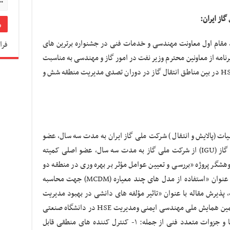
از ایران:
ارمند نمونه شرکت ملی گاز ایران در سال ۸۸، مقام اول معاونت مهندسی و خدمات فنی در جشنواره برترین های
فرا
ان در سال ۸۹، دریافت تقدیرنامه از معاونین محترم وزیر نفت در امور گاز و مهندسی به مناسبت
همکاری در اولین توربین ملی، کسب رتبه برتر HSE در بین مناطق انتقال گاز در دوران تصدی مدیریت منطقه شش و
ت (پالایش و انتقال ) شرکت ملی گاز ایران به مدت سه سال، عضو
داخلی کمیته توسعه پایدار اتحادیه بین المللی گاز (IGU) از شرکت ملی گاز به مدت سه سال، عضو اصلی کمیته
وهشگر پروژه «بررسی و تعیین عوامل مؤثر بر بهره وری در منطقه دو
عملیات انتقال گاز»، پذیرش تجربه مدیریتی با عنوان «استفاده از مدل های چند معیاره (MCDM) جهت محاسبه
 پذیرش مقاله با عنوان «تاثیر مؤلفه های دانشی در بهبود مدیریت
ریسک منطقه شش عملیات انتقال گاز» در پنجمین همایش ملی مهندسی ایمنی ومدیریت HSE در دانشگاه صنعتی
شریف – اسفند ۱۳۹۲، ترجمه، تالیف کتابچه ها و جزوات متعدد فنی از جمله: ۱- کنترل کننده های منطقی قابل