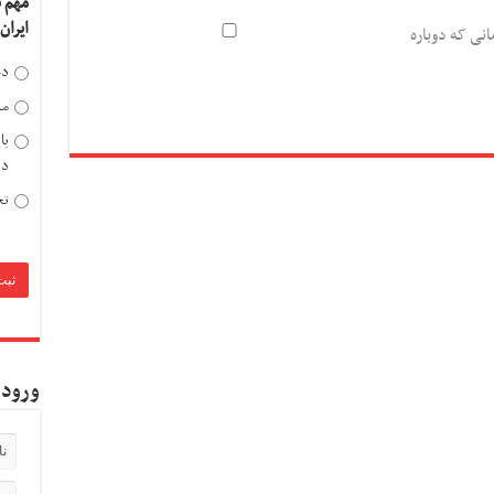
مهم 
ایران
انی که دوباره
دخ
مد
با
دی
تح
ورود 