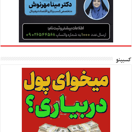
کسبینو