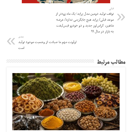
قبلی
توقف تولید دومین مدل پراید؛ یک ماه زودتر از
موعد قبلی/ پراید هیچ جایگزینی ندارد/ عرضه
شاهین، کراس‌اور جدید و دو خودرو فیس‌لیفت
به بازار در سال ۹۹
بعدی
اولویت مهم ما صیانت از وضعیت موجود تولید
است
مطالب مرتبط