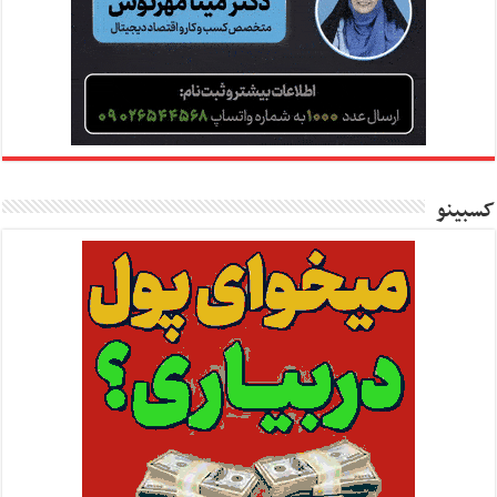
کسبینو