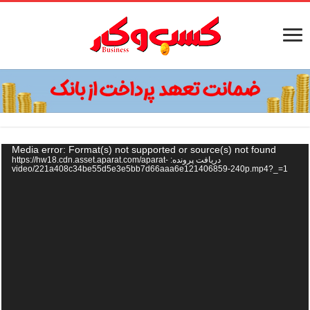
Media error: Format(s) not supported or source(s) not found
دریافت پرونده: https://hw18.cdn.asset.aparat.com/aparat-
video/221a408c34be55d5e3e5bb7d66aaa6e121406859-240p.mp4?_=1