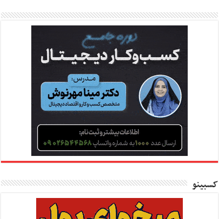
کسبینو