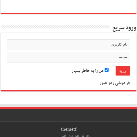
ورود سریع
من را به خاطر بسپار
فراموشی رمز عبور
themetf