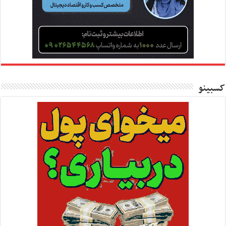
کسبینو