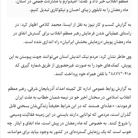
معظم انقلاب خبر داد و گفت: امیدوارم با مشارکت جمعی در استان،
ماه رمضان را به تابلوی زیبای احسان و نیکوکاری تبدیل کنیم.
به گزارش کسب و کار نیوز به نقل از ایسنا, محمد کلامی اظهار کرد: در
راستای عملیاتی شدن فرمایش رهبر معظم انقلاب برای گسترش انفاق در
ماه رمضان پویش «رزمایش بخشش ایرانیان» راه اندازی شده است.
وی خاطر نشان کرد: مردم نیک اندیش استان می‌توانند جهت پیوستن به این
پویش، کمک‌های خود را به صورت غیرحضوری از طریق شماره گیری کد
#۰۴۱*۸۸۷۷* با تلفن همراه خود پرداخت کنند.
به گزارش روابط عمومی اداره کل کمیته امداد آذربایجان شرقی، رهبر معظم
انقلاب اسلامی در سخنان اخیر خو در نیمه شعبان خطاب به ملت ایران
فرمودند: «عدّه‌ای هستند که در این شرایط حقیقتاً زندگی‌شان بسختی قابل
گذران است، مردمی که توانایی دارند بایستی در این زمینه فعّالیّت وسیعی
را شروع کنند. به خصوص که ماه رمضان در پیش است، ماه انفاق و ایثار. چه
خوب است که یک رزمایش گسترده‌ای در کشور به وجود بیاید برای مواسات