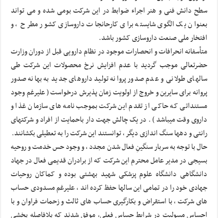
سطح دانش فنی و هنر اجراء ضوابط در این شرکت بومی شده و می تواند
بعنوان یک الگوی شایسته برای کارحانجات داروسازی کشور مطرح ، و
افتخار ملی صنعت داروسازی کشور باشد.
متأسفانه انحرافات و انحصارات موجود در نظام دارویی قبل از دوران وزارت
حضرتعالی موجب گردید با عدم افزایش نرخ محصولات این شرکت طی
سالهای طولانی و عدم صدور پروانه تولید داروهای جدید به بهانه صدور
پروانه برای سایرین و خروج از اولویت زمان پذیرش درخواست ( علیرغم وجود
مستنداتی که حاکی از تقدم این شرکت بموجب نامه های سازمان غذا و
داروی وقت میباشد ) . در یک چالش جهت دار باحمایت از افراد و شرکتهای
رانتی و دهها سنگ اندازی دیگر ، توانستند این شرکت را به تعطیلی بکشانند.
حال با توجه به سربار سنگینِ فعال شدن مجدد ، و وجود حس خدمت و روحیه
بسیجی در مدیر عامل محترم این شرکت که از برادران قدیمی فعال در جهاد
دانشگاهی دانشگاه علوم پزشکی شهید بهشتی بوده و کماکان روحیات
جهادی خود را در تمامی این سالها حفظ کرده اند ، علیرغم مسدودی حساب
های شرکت ، با استقراض و بکارگیری حساب های ثالث و زحمات فراوان و با
احساس مسولیت در شرایط حساس فعلی، موفق شدند که بلافاصله بخشی