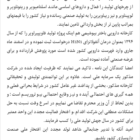
از چرخهای تولید را فعال و داروهای اساسی مانند اسلتامیویر و ریتوناویر و
لوپیناویر و نیز ریباویرین را به تولید صنعتی رسانده و نیاز کشور را با قیمتهای
بمراتب پایین تر از بخش وارداتی تامین نمایند.
کارخانه دارویی باختر بیوشیمی هم اینک پروژه تولید فاویپیراویر را که از سال
١٣٩۴ بعنوان درمان آنفولانزای H1N1 درخواست ثبت نموده و در اسفند ماه
جاری وارد فهرست دارویی کشور شده است مورد پژوهش قرارداده و برای
عرضه صنعتی آماده نموده است.
امضا کنندگان این نامه ، تاکید می نمایند که ظرفیت ایجاد شده در شرکت
مذکور یک سرمایه ملی است. علاوه بر این توانمندی تولیدی و تحقیقاتی
کارخانه مذکور، بخشی از پدافند غیر عامل کشور در شرایط بحرانی فعلی و
همه گیری های احتمالی آینده و نیز وقایع احتمالی بیو تروریسم است؛ و
بدین لحاظ از آن وزیر محترم تقاضا می نماییم در اسرع وقت نسبت به حل
مشکلات منطقی این شرکت اقدام ،و افتخار فعالیت مجدد این واحد معتبر
برای کشور در سال جهش تولید ملی را کسب فرمایند.
امید آنکه با تدبیر جنابعالی شاهد تولد مجدد این افتخار ملی صنعت
داروسازی کشور باشیم.