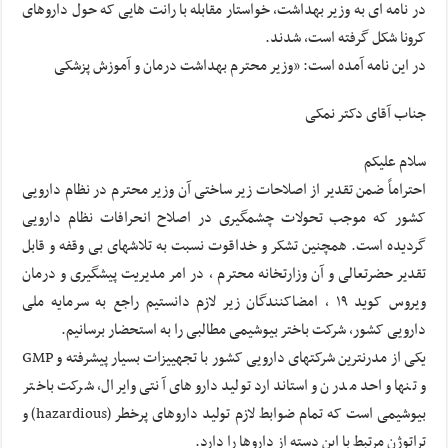
در نامه ای به وزیر بهداشت، خواستار مقابله با رانت هایی که حول داروهای
کرونا شکل گرفته است، شدند.
در این نامه آمده است: «وزیر محترم بهداشت درمان و آموزش پزشکی
جناب آقای دکتر نمکی
سلام علیکم
احتراماً ضمن تقدیر از اصلاحات زیر ساختی آن وزیر محترم در نظام دارویی
کشور که موجب تحولات چشمگیری در اصلاح انحرافات نظام دارویی
گردیده است. همچنین تشکر و خداقوت نسبت به تلاشهای بی وقفه و قابل
تقدیر حضرتعالی و آن وزارتخانه محترم ، در امر مدیریت پیشگیری و درمان
ویروس کوید ١٩ ، امضاکنندگان زیر لازم دانستیم راجع به سرمایه ملی
دارویی کشور، شرکت باختر بیوشیمی مطالبی را به استحضار برسانیم.
یکی از مدرنترین شرکتهای دارویی کشور با تجهییزات بسیار پیشرفته و GMP
و تنها واحد مدرن و استاندارد تولید داروهای آنتی وایرال، شرکت باختر
بیوشیمی است که تمام ضوابط لازم تولید داروهای پرخطر (hazardious) و
تراتوژن مرتبط با این دسته از داروها را دارد.