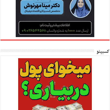
کسبینو