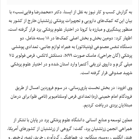
به گزارش کسب و کار نیوز به نقل از ایسنا, دکتر «محمدرضا وفایی‌نسب» با
بیان این‌که کمک‌های دارویی و تجهیزات پزشکی زرتشتیان خارج از کشور به
منظور پیشگیری و مبارزه با کرونا در اختیار علوم پزشکی یزد قرار گرفته است،
اظهار کرد: دومین بخش و بخش اصلی کمک‌ها در ۱۸ بسته شامل، دو
دستگاه تنفس مصنوعی (ونتیلاتور) به همراه لوازم جانبی، تعدادی پوششی
پزشکی (گان جراحی)، ماسک صورت N۹۹، دستکش لاتکس، قرص فولویر ۷۵
میلی گرم و داروی تزریقی آکتمرا وارد استان شده و در اختیار علوم پزشکی
شهید صدوقی قرار گرفته است.
وی افزود: در بخش نخست یاری‌رسانی، در سوم فروردین امسال از طریق
فرودگام امام خمینی (ره) تعدادی قرص اوسلتامیویر (تامی فلو) برای درمان
مبتلایان یزدی دریافت کردیم.
معاون توسعه و منابع انسانی دانشگاه علوم پزشکی یزد در پایان با تشکر از
همراهی انجمن زرتشتیان یزد، گفت: گروهی از زرتشتیان از کشورهای آمریکا،
هند، انگلیس، روسیه، سنگاپور در هماهنگی، گردآوری، خرید، تهیه، ترخیص و