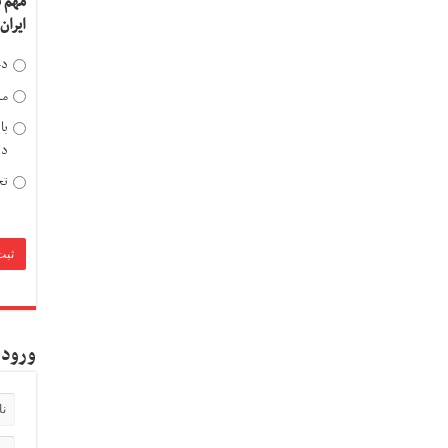
مهم 
ایران
دخ
مد
با
دی
تح
ورود 