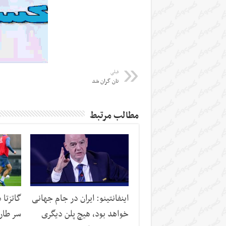
قبلی
نان گران شد
مطالب مرتبط
اینفانتینو: ایران در جام جهانی
گاتزتا 
خواهد بود، هیچ پلن دیگری
سر طار