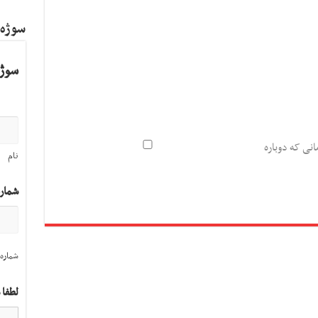
سوژه
سوژه
انی که دوباره
نام
شمار
شماره 
لطفا 