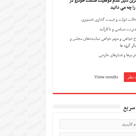
ترین دلیل عدم موفقیت صنعت خودرو در
 را چه می دانید
الت دولت و قیمت گذاری دستوری
یریت سیاسی و ناکارآمد
ج خواهی و سهم خواهی نماینده‌های مجلس و
گر گروه ها
ریم‌ها و فشارهای خارجی
View results
سریع