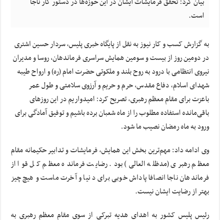
بیان کرد: تحقق فرمایشات ایشان در این حوزه‌ها در دستور کار ناجا
است.
به گزارش کسب و کار نیوز به نقل از پایگاه خبری پلیس، سردار حسین اشتری
در دومین روز از بیست و سومین همایش سراسری فرماندهان، روسا و مدیران
نیروی انتظامی با درود به روح بلند و ملکوتی حضرت امام (ره) و ارواح طیبه
شهدای اسلام، دفاع مقدس، حرم و حریم و آرزوی سلامتی و طول عمر
باعزت برای مقام معظم رهبری، تصریح کرد: امیدواریم در این روزهای
باقی‌مانده استفاده مطلوب را از ماه شعبان برده باشیم و توفیق آمادگی برای
ورود به ماه رمضان نصیب ما شود.
وی ادامه داد: مهم‌ترین بخش این همایش، فرمایشات و تدابیر حکیمانه مقام
معظم رهبری (مدظله العالی) بود. رضایت فرمانده معظم کل قوا از
فرماندهان ناجا انصافا پاداش خوبی برای دنیا و آخرت ماست و هیچ چیز
بهتر از رضایت ایشان نیست.
رئیس پلیس کشور به اهدای هدیه تبرکی از سوی مقام معظم رهبری به