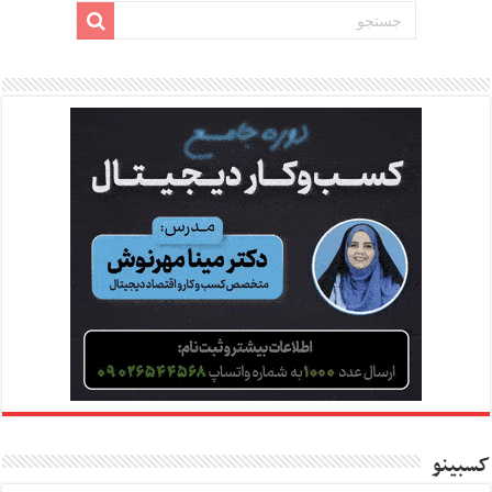
کسبینو