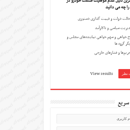
ترین دلیل عدم موفقیت صنعت خودرو در
 را چه می دانید
الت دولت و قیمت گذاری دستوری
یریت سیاسی و ناکارآمد
ج خواهی و سهم خواهی نماینده‌های مجلس و
گر گروه ها
ریم‌ها و فشارهای خارجی
View results
سریع