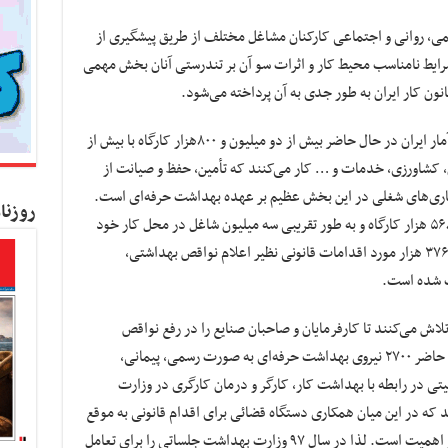
ی، روانی و اجتماعی کارکنان مشاغل مختلف از طریق پیشگیری از
ایط نامناسب محیط کار و اثرات سو آن بر تندرستی آنان بخش مهمی
نون کار ایران به طور جدی به آن پرداخته می‌شود.
وی افزود: بر اساس آمارهای منتشر شده از مرکز آمار ایران در حال حاضر بیش از دو میلیون و ۸۰۰هزار کارگاه با بیش از
، کشاورزی، خدمات و … کار می‌کنند که تأمین، حفظ و صیانت از
یماری‌های شغلی در این بخش عظیم بر عهده بهداشت حرفه‌ای است.
روزنا
بر همین اساس در اقدامات سال گذشته حدود ۵۶۸ هزار کارگاه و به طور تقریبی سه میلیون شاغل در محل کار خود
مورد بازرسی قرار گرفتند که از این تعداد حدود ۳۷۶ هزار مورد اقدامات قانونی نظیر اعلام نواقص بهداشتی،
ت شده است.
لاش می‌کنند تا کارفرمایان و صاحبان صنایع را در رفع نواقص
بهداشتی محیط کار مجاب کنند، گفت: در حال حاضر ۲۷۰۰ نیروی بهداشت حرفه‌ای به صورت رسمی، پیمانی،
ی در رابطه با بهداشت کار، کارگر و درمان کارگری در وزارت
 که در این میان همکاری دستگاه قضائی برای اقدام قانونی به موقع
و مؤثر برای پیشگیری از جرایم مربوطه بسیار حائز اهمیت است. لذا در سال ۹۷ وزارت بهداشت جلساتی را برای تعامل