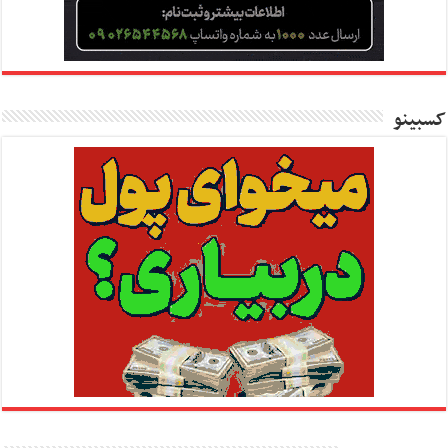
کسبینو