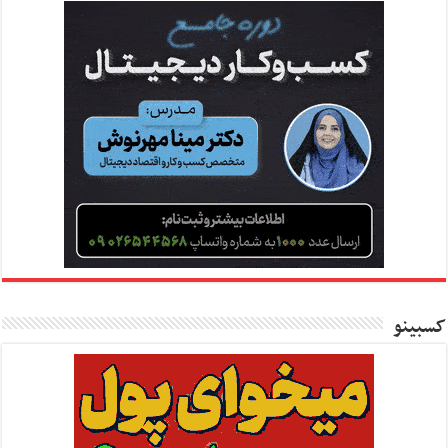
کسبینو