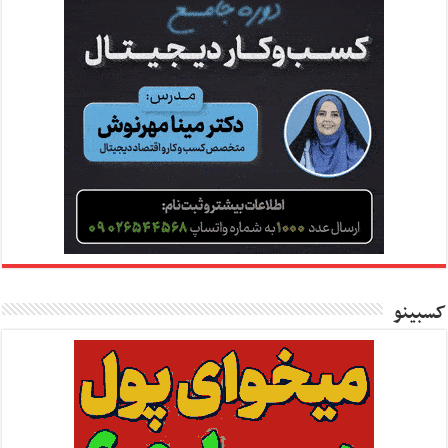
کسبینو