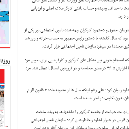
آنها همچنان در شورای حل اختلاف در گردش است اما خوشبختانه با حمایت‌‎ های وزارت کار و تشکل‎ های عالی
ها به حداقل رسیده و حساب بانکی کارگر ملاک اصلی و ارزیابی
 دارد.
عمال سهم ۹ بیست و هفتم درمان، حقوق و دستمزد کارگران بیمه شده تامین اجتماعی نیز یکی از
ز جامعه در سال ‎ های گذشته بود که سال گذشته با دستور رئیس جمهور به حساب خزانه واریز شد
رگری مجددا در سیطره سازمان تامین اجتماعی قرار گرفت.
نکه انسجام خوبی بین تشکل های کارگری و کارفرمایی برای تعیین مزد
روزنا
کارگران شکل گرفته است، افزود: حداقل حقوق با افزایش ۳۶٫۵ درصدی محاسبه و در فروردین امسال اعمال شد. مزد
راستگو همچنین به وضعیت درمان کارگران هم اشاره و بیان کرد: علی رغم اینکه سال ها از مصوبه ماده ۳ قانون الزام
نان بدون تکلیف در اجرا مانده است.
وی با تصریح بر اینکه مسئولین درمان استان فارس نهایت حمایت از جامعه کارگری را داشته‎اند، به روند ساخت
عی استان فارس در شیراز اشاره و خاطرنشان کرد: سازمان تامین اجتماعی