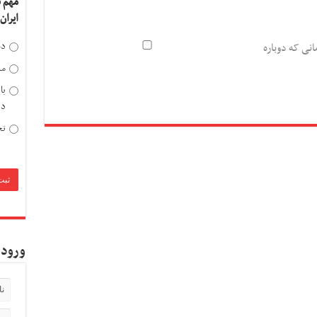
مهم 
ایران
دخ
انی که دوباره
مد
با
دی
تح
ورود 