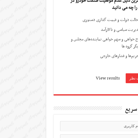
ترین دلیل عدم موفقیت صنعت خودرو در
 را چه می دانید
الت دولت و قیمت گذاری دستوری
یریت سیاسی و ناکارآمد
ج خواهی و سهم خواهی نماینده‌های مجلس و
گر گروه ها
ریم‌ها و فشارهای خارجی
View results
سریع