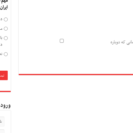
مهم 
ایران
دخ
مد
با
انی که دوباره
دی
تح
ورود 