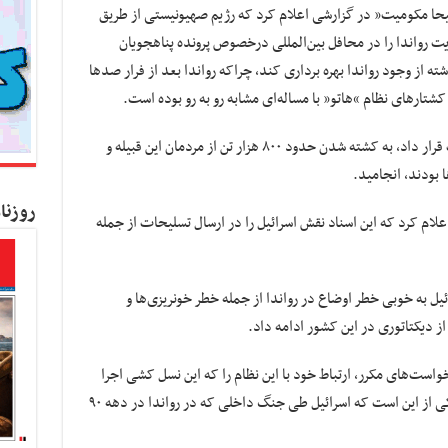
یحا مکومیت” در گزارشی اعلام کرد که رژیم صهیونیستی از طریق
رواندا را در محافل بین‌المللی درخصوص پرونده پناهجویان
ز وجود رواندا بهره برداری کند، چراکه رواندا بعد از فرار صدها
کشتارهای نظام “هاتو” با مساله‌ای مشابه رو به رو بوده است.
نسل‌کشی‌ها در رواندا که قبله “توتسی” را هدف قرار داد، به کشته شدن حدود ۸۰۰ هزار تن از مردمان این قبیله و
 بودند، انجامید.
روزنا
لام کرد که این اسناد نقش اسرائیل را در ارسال تسلیحات از جمله
ه در طول دهه‌های ۱۹۶۰ و ۱۹۷۰، اسرائیل به خوبی خطر اوضاع در رواندا از جمله خطر خونریزی‌ها و
از دیکتاتوری در این کشور ادامه داد.
واست‌های مکرر، ارتباط خود با این نظام را که این نسل کشی اجرا
کرد، رد کرده است. اما گزارش‌های متعددی حاکی از این است که اسرائیل طی جنگ داخلی که در رواندا در دهه ۹۰