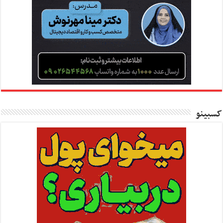
کسبینو